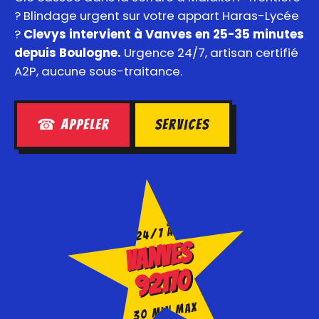
? Blindage urgent sur votre appart Haras-Lycée
?
Clevys intervient à Vanves en 25-35 minutes
depuis Boulogne.
Urgence 24/7, artisan certifié
A2P, aucune sous-traitance.
☎ Appeler
Services
24/7 À
VANVES
92170
30 MIN MAX