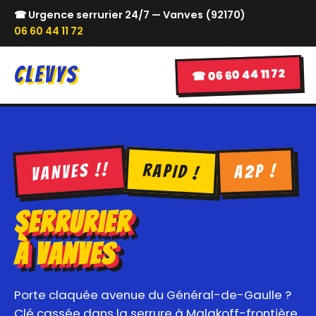
☎ Urgence serrurier 24/7 — Vanves (92170)
06 60 44 11 72
CLEVYS
☎ 06 60 44 11 72
VANVES !!
RAPID !
A2P !
Serrurier
à Vanves
Porte claquée avenue du Général-de-Gaulle ?
Clé cassée dans la serrure à Malakoff-frontière