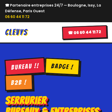
☎ Partenaire entreprises 24/7 — Boulogne, Issy, La
Défense, Paris Ouest
06 60 44 11 72
CLEVYS
☎ 06 60 44 11 72
BUREAU !!
BADGE !
B2B !
Serrurier
Bureaux & Entreprises