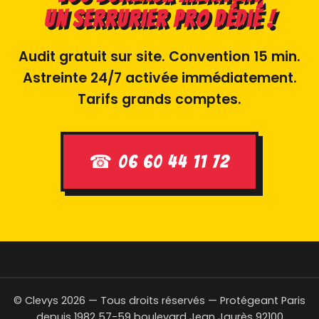
un serrurier pro dédié !
Audit gratuit sur site. Convention 15 min.
Astreinte 24/7 activée immédiatement.
Tarifs grands comptes.
☎ 06 60 44 11 72
© Clevys 2026 — Tous droits réservés — Protégeant Paris
depuis 1982
57-59 boulevard Jean Jaurès 92100