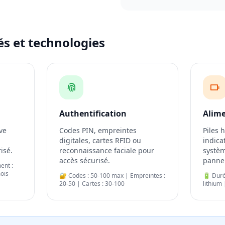
és et technologies
Authentification
Alim
ve
Codes PIN, empreintes
Piles 
digitales, cartes RFID ou
indica
isé.
reconnaissance faciale pour
systèm
accès sécurisé.
panne
ent :
ois
🔐 Codes : 50-100 max | Empreintes :
🔋 Duré
20-50 | Cartes : 30-100
lithium 