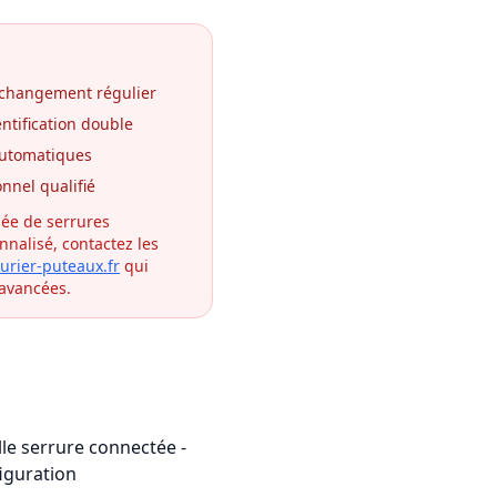
 changement régulier
ntification double
 automatiques
onnel qualifié
sée de serrures
nalisé, contactez les
urier-puteaux.fr
qui
 avancées.