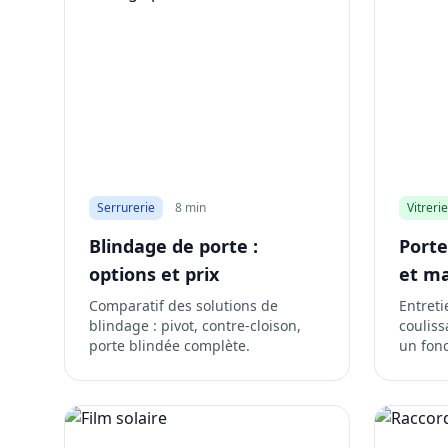
Serrurerie
8 min
Vitrerie
Blindage de porte :
Porte
options et prix
et m
Comparatif des solutions de
Entret
blindage : pivot, contre-cloison,
couliss
porte blindée complète.
un fon