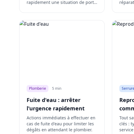
rapidement une situation de porte
répara
claquée.
la situa
Plomberie
5 min
Serrure
Fuite d'eau : arrêter
Repro
l'urgence rapidement
comm
Actions immédiates à effectuer en
Tout sa
cas de fuite d'eau pour limiter les
clés : 
dégâts en attendant le plombier.
service