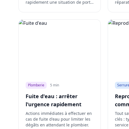
rapidement une situation de porte
répara
claquée.
la situa
Plomberie
5 min
Serrure
Fuite d'eau : arrêter
Repro
l'urgence rapidement
comm
Actions immédiates à effectuer en
Tout sa
cas de fuite d'eau pour limiter les
clés : 
dégâts en attendant le plombier.
service