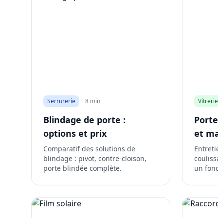
Serrurerie
8 min
Vitrerie
Blindage de porte :
Porte
options et prix
et m
Comparatif des solutions de
Entret
blindage : pivot, contre-cloison,
couliss
porte blindée complète.
un fon