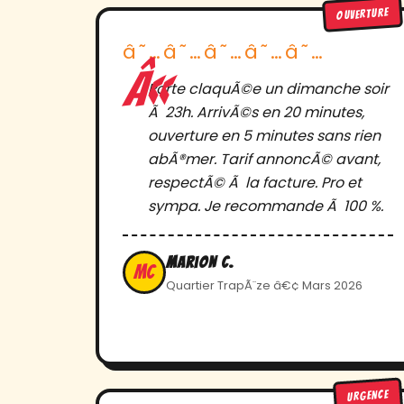
OUVERTURE
â˜…â˜…â˜…â˜…â˜…
Porte claquÃ©e un dimanche soir
Ã 23h. ArrivÃ©s en 20 minutes,
ouverture en 5 minutes sans rien
abÃ®mer. Tarif annoncÃ© avant,
respectÃ© Ã la facture. Pro et
sympa. Je recommande Ã 100 %.
Marion C.
MC
Quartier TrapÃ¨ze â€¢ Mars 2026
URGENCE