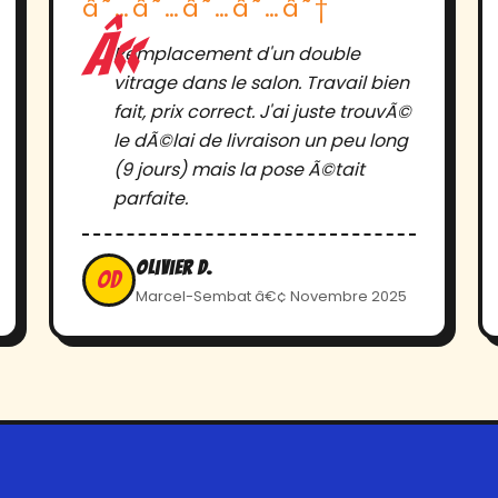
â˜…â˜…â˜…â˜…â˜†
Remplacement d'un double
vitrage dans le salon. Travail bien
fait, prix correct. J'ai juste trouvÃ©
le dÃ©lai de livraison un peu long
(9 jours) mais la pose Ã©tait
parfaite.
Olivier D.
OD
Marcel-Sembat â€¢ Novembre 2025