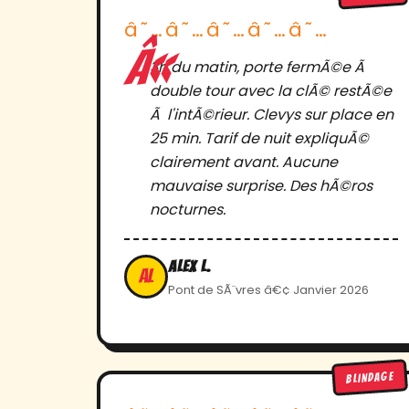
â˜…â˜…â˜…â˜…â˜…
3h du matin, porte fermÃ©e Ã
double tour avec la clÃ© restÃ©e
Ã l'intÃ©rieur. Clevys sur place en
25 min. Tarif de nuit expliquÃ©
clairement avant. Aucune
mauvaise surprise. Des hÃ©ros
nocturnes.
Alex L.
AL
Pont de SÃ¨vres â€¢ Janvier 2026
BLINDAGE