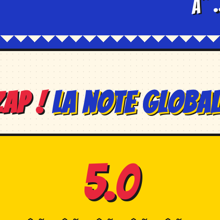
ZAP !
La note global
5.0