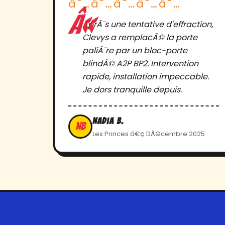
â˜…â˜…â˜…â˜…â˜…
AprÃ¨s une tentative d'effraction,
Clevys a remplacÃ© la porte
paliÃ¨re par un bloc-porte
blindÃ© A2P BP2. Intervention
rapide, installation impeccable.
Je dors tranquille depuis.
Nadia B.
NB
Les Princes â€¢ DÃ©cembre 2025