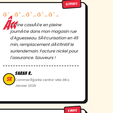
VITRERIE
â˜…â˜…â˜…â˜…â˜…
Vitrine cassÃ©e en pleine
journÃ©e dans mon magasin rue
d'Aguesseau. SÃ©curisation en 45
min, remplacement dÃ©finitif le
surlendemain. Facture nickel pour
l'assurance. Sauveurs !
Sarah R.
SR
CommerÃ§ante centre-ville â€¢
Janvier 2026
SYNDIC