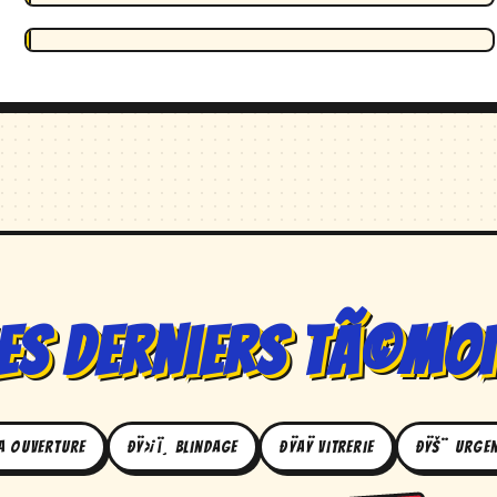
es derniers tÃ©mo
ª Ouverture
ðŸ›¡ï¸ Blindage
ðŸªŸ Vitrerie
ðŸš¨ Urge