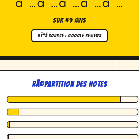
â˜…â˜…â˜…â˜…â˜…
sur 49 avis
ðŸ”Ž Source : Google Reviews
RÃ©partition des notes