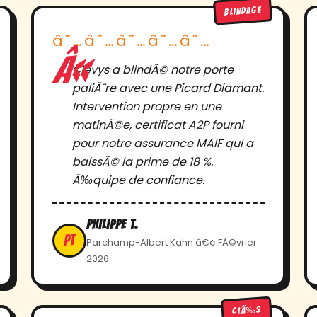
BLINDAGE
â˜…â˜…â˜…â˜…â˜…
Clevys a blindÃ© notre porte
paliÃ¨re avec une Picard Diamant.
Intervention propre en une
matinÃ©e, certificat A2P fourni
pour notre assurance MAIF qui a
baissÃ© la prime de 18 %.
Ã‰quipe de confiance.
Philippe T.
PT
Parchamp-Albert Kahn â€¢ FÃ©vrier
2026
CLÃ‰S