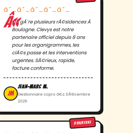
â˜…â˜…â˜…â˜…â˜…
On gÃ¨re plusieurs rÃ©sidences Ã
Boulogne. Clevys est notre
partenaire officiel depuis 8 ans
pour les organigrammes, les
clÃ©s passe et les interventions
urgentes. SÃ©rieux, rapide,
facture conforme.
Jean-Marc M.
JM
Gestionnaire copro â€¢ DÃ©cembre
2025
OUVERTURE