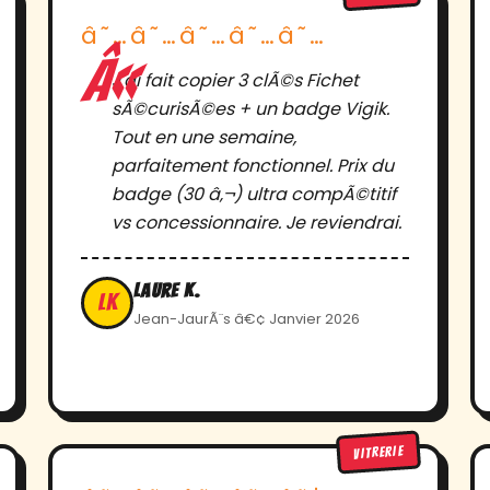
â˜…â˜…â˜…â˜…â˜…
J'ai fait copier 3 clÃ©s Fichet
sÃ©curisÃ©es + un badge Vigik.
Tout en une semaine,
parfaitement fonctionnel. Prix du
badge (30 â‚¬) ultra compÃ©titif
vs concessionnaire. Je reviendrai.
Laure K.
LK
Jean-JaurÃ¨s â€¢ Janvier 2026
VITRERIE