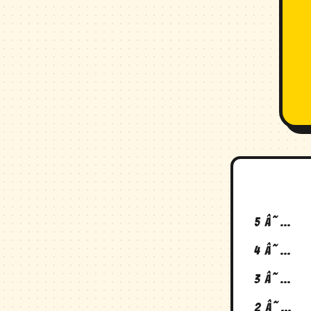
5 â˜…
4 â˜…
3 â˜…
2 â˜…