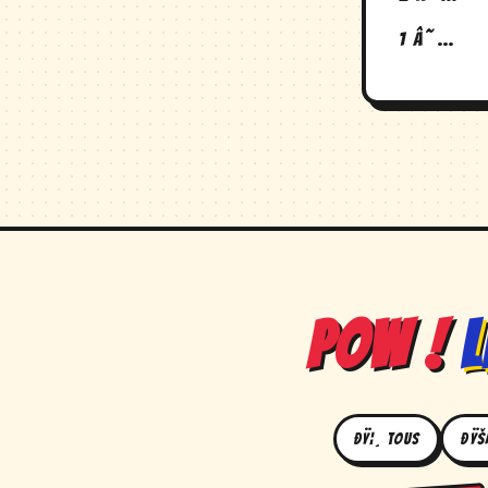
1 â˜…
POW !
L
ðŸ¦¸ Tous
ðŸš