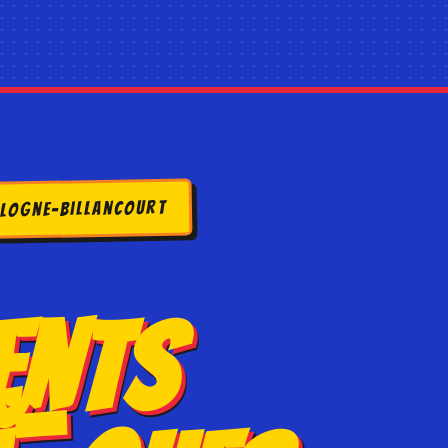
oulogne-Billancourt
ents