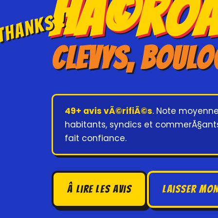
HÃ©roÃ
THANKS !
Clevys, Boul
49+ avis vÃ©rifiÃ©s
. Note moyenn
habitants, syndics et commerÃ§ants
fait confiance.
â­ Lire les avis
Laisser mon