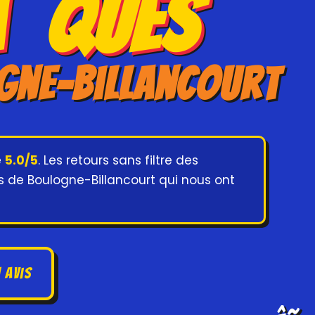
¯ques
ogne-Billancourt
e
5.0/5
. Les retours sans filtre des
 de Boulogne-Billancourt qui nous ont
 avis
â˜