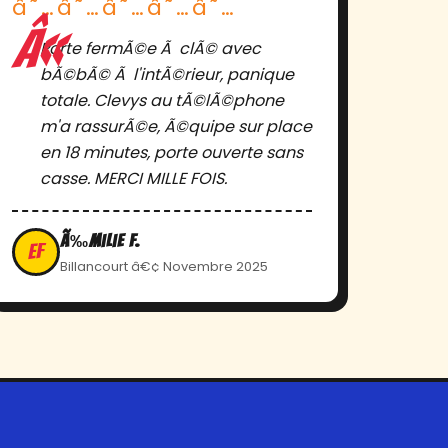
â˜…â˜…â˜…â˜…â˜…
Porte fermÃ©e Ã clÃ© avec
bÃ©bÃ© Ã l'intÃ©rieur, panique
totale. Clevys au tÃ©lÃ©phone
m'a rassurÃ©e, Ã©quipe sur place
en 18 minutes, porte ouverte sans
casse. MERCI MILLE FOIS.
Ã‰milie F.
EF
Billancourt â€¢ Novembre 2025