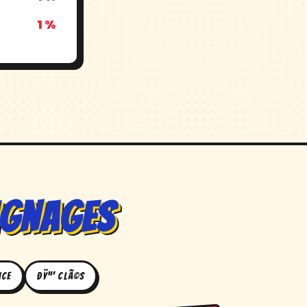
1 %
ignages
nce
ðŸ”‘ ClÃ©s