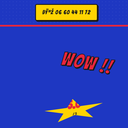
ðŸ“ž 06 60 44 11 72
WOW !!
5.0
/5
SUR GOOGLE